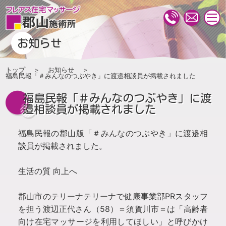
togg
navi
お知らせ
トップ
お知らせ
福島民報「＃みんなのつぶやき」に渡邉相談員が掲載されました
福島民報「＃みんなのつぶやき」に渡
邉相談員が掲載されました
福島民報の郡山版「＃みんなのつぶやき」に渡邉相
談員が掲載されました。
生活の質 向上へ
郡山市のテリーナテリーナで健康事業部PRスタッフ
を担う渡辺正代さん（58）＝須賀川市＝は「高齢者
向け在宅マッサージを利用してほしい」と呼びかけ